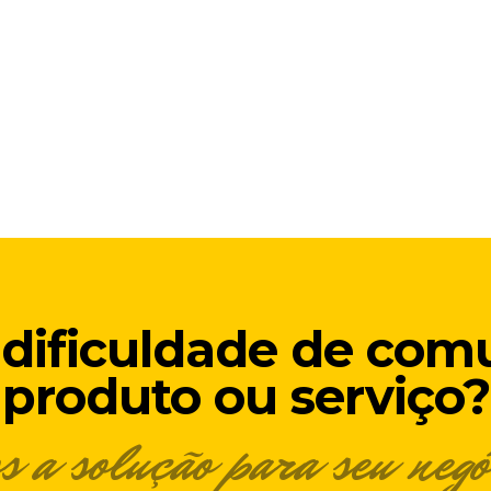
dificuldade de com
produto ou serviço?
s a solução para seu neg