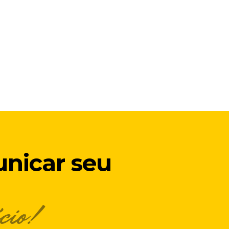
unicar seu
ócio!